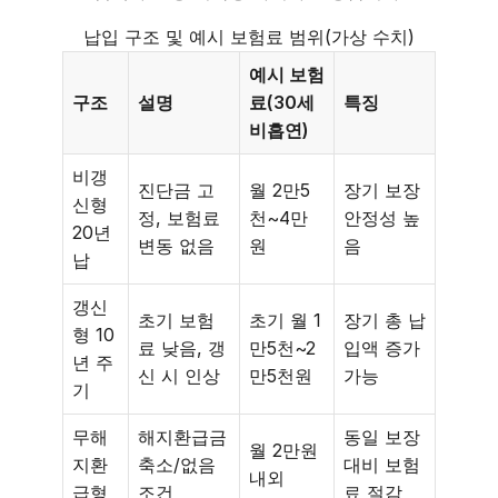
납입 구조 및 예시 보험료 범위(가상 수치)
예시 보험
구조
설명
료(30세
특징
비흡연)
비갱
진단금 고
월 2만5
장기 보장
신형
정, 보험료
천~4만
안정성 높
20년
변동 없음
원
음
납
갱신
초기 보험
초기 월 1
장기 총 납
형 10
료 낮음, 갱
만5천~2
입액 증가
년 주
신 시 인상
만5천원
가능
기
무해
해지환급금
동일 보장
월 2만원
지환
축소/없음
대비 보험
내외
급형
조건
료 절감