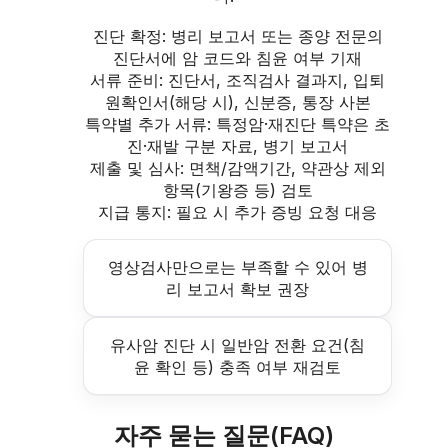
진단 확정: 병리 보고서 또는 종양 전문의
진단서에 암 코드와 침윤 여부 기재
서류 준비: 진단서, 조직검사 결과지, 입퇴
원확인서(해당 시), 신분증, 통장 사본
특약별 추가 서류: 특정암·재진단 특약은 초
진·재발 구분 자료, 병기 보고서
제출 및 심사: 면책/감액기간, 약관상 제외
항목(기왕증 등) 검토
지급 통지: 필요 시 추가 증빙 요청 대응
영상검사만으로는 부족할 수 있어 병
리 보고서 확보 권장
유사암 진단 시 일반암 전환 요건(침
윤 확인 등) 충족 여부 재검토
자주 묻는 질문(FAQ)