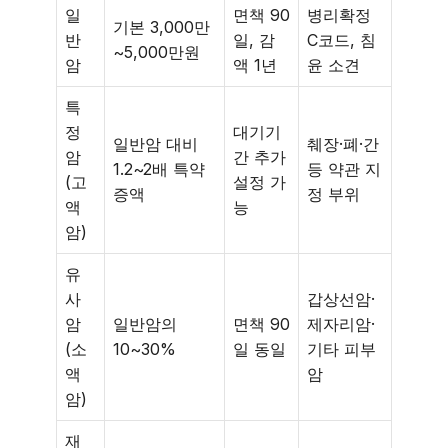
일
면책 90
병리확정
기본 3,000만
반
일, 감
C코드, 침
~5,000만원
암
액 1년
윤 소견
특
정
대기기
일반암 대비
췌장·폐·간
암
간 추가
1.2~2배 특약
등 약관 지
(고
설정 가
증액
정 부위
액
능
암)
유
사
갑상선암·
암
일반암의
면책 90
제자리암·
(소
10~30%
일 동일
기타 피부
액
암
암)
재