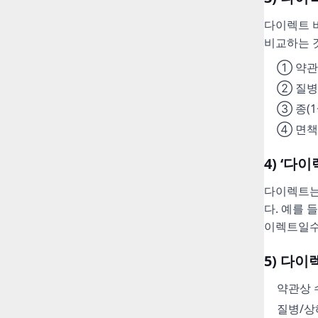
다이렉트 비
비교하는 
① 약관
② 질병
③ 종(
④ 면책
4) ‘
다이렉트는
다. 예를 
이렉트일수
5) 다
약관상 
질병/상