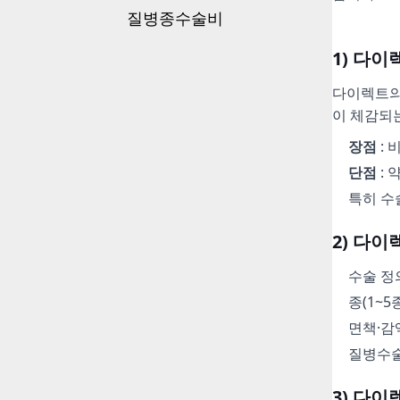
질병종수술비
1) 다
다이렉트의 
이 체감되
장점
: 
단점
: 
특히 수
2) 다
수술 정
종(1~
면책·감
질병수술
3) 다이