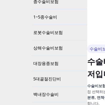
종수술비보험
1~5종수술비
로봇수술비보험
상해수술비보험
수술비
수술
대장용종보험
저입
5대골절진단비
수술비보
접 선택하는
백내장수술비
분류, 면책
합니다.