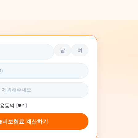
남
여
활용동의
[보기]
술비보험료 계산하기