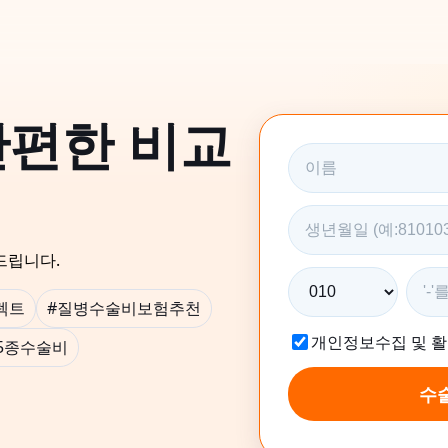
간편한 비교
드립니다.
렉트
#질병수술비보험추천
개인정보수집 및 
~5종수술비
수